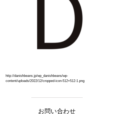
http://danishbeans.jp/wp_danishbeans/wp-
content/uploads/2022/12/cropped-icon-512×512-1.png
お問い合わせ